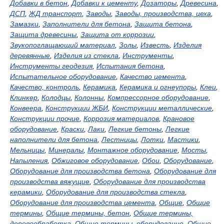
Добавки в бетон
,
Добавки к цементу
,
Дозаторы
,
Древесина
,
ДСП
,
ЖД транспорт
,
Заводы
,
Заводы, производства, цеха
,
Замазки
,
Заполнители для бетона
,
Защита бетона
,
Защита древесины
,
Защита от коррозии
,
Звукопоглащающий материал
,
Золы
,
Известь
,
Изделия
деревянные
,
Изделия из стекла
,
Инструменты
,
Инструменты геодезия
,
Испытания бетона
,
Испытательное оборудование
,
Качество цемента
,
Качество, контроль
,
Керамика
,
Керамика и огнеупоры
,
Клеи
,
Клинкер
,
Колодцы
,
Колонны
,
Компрессорное оборудование
,
Конвеера
,
Конструкции ЖБИ
,
Конструкции металлические
,
Конструкции прочие
,
Коррозия материалов
,
Крановое
оборудование
,
Краски
,
Лаки
,
Легкие бетоны
,
Легкие
наполнители для бетона
,
Лестницы
,
Лотки
,
Мастики
,
Мельницы
,
Минералы
,
Монтажное оборудование
,
Мосты
,
Напыления
,
Обжиговое оборудование
,
Обои
,
Оборудование
,
Оборудование для производства бетона
,
Оборудование для
производства вяжущие
,
Оборудование для производства
керамики
,
Оборудование для производства стекла
,
Оборудование для производства цемента
,
Общие
,
Общие
термины
,
Общие термины, бетон
,
Общие термины,
деревообработка
,
Общие термины, оборудование
,
Общие,