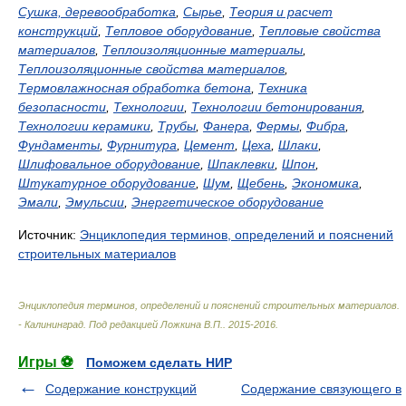
Сушка, деревообработка
,
Сырье
,
Теория и расчет
конструкций
,
Тепловое оборудование
,
Тепловые свойства
материалов
,
Теплоизоляционные материалы
,
Теплоизоляционные свойства материалов
,
Термовлажносная обработка бетона
,
Техника
безопасности
,
Технологии
,
Технологии бетонирования
,
Технологии керамики
,
Трубы
,
Фанера
,
Фермы
,
Фибра
,
Фундаменты
,
Фурнитура
,
Цемент
,
Цеха
,
Шлаки
,
Шлифовальное оборудование
,
Шпаклевки
,
Шпон
,
Штукатурное оборудование
,
Шум
,
Щебень
,
Экономика
,
Эмали
,
Эмульсии
,
Энергетическое оборудование
Источник:
Энциклопедия терминов, определений и пояснений
строительных материалов
Энциклопедия терминов, определений и пояснений строительных материалов.
- Калининград
.
Под редакцией Ложкина В.П.
.
2015-2016
.
Игры ⚽
Поможем сделать НИР
Содержание конструкций
Содержание связующего в