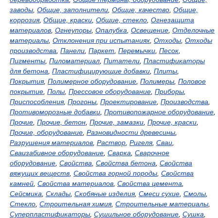
заводы
,
Общие, заполнители
,
Общие, качество
,
Общие,
коррозия
,
Общие, краски
,
Общие, стекло
,
Огнезащита
материалов
,
Огнеупоры
,
Опалубка
,
Освещение
,
Отделочные
материалы
,
Отклонения при испытаниях
,
Отходы
,
Отходы
производства
,
Панели
,
Паркет
,
Перемычки
,
Песок
,
Пигменты
,
Пиломатериал
,
Питатели
,
Пластификаторы
для бетона
,
Пластифицирующие добавки
,
Плиты
,
Покрытия
,
Полимерное оборудование
,
Полимеры
,
Половое
покрытие
,
Полы
,
Прессовое оборудование
,
Приборы
,
Приспособления
,
Прогоны
,
Проектирование
,
Производства
,
Противоморозные добавки
,
Противопожарное оборудование
,
Прочие
,
Прочие, бетон
,
Прочие, замазки
,
Прочие, краски
,
Прочие, оборудование
,
Разновидности древесины
,
Разрушения материалов
,
Раствор
,
Ригеля
,
Сваи
,
Сваизабивное оборудование
,
Сварка
,
Сварочное
оборудование
,
Свойства
,
Свойства бетона
,
Свойства
вяжущих веществ
,
Свойства горной породы
,
Свойства
камней
,
Свойства материалов
,
Свойства цемента
,
Сейсмика
,
Склады
,
Скобяные изделия
,
Смеси сухие
,
Смолы
,
Стекло
,
Строительная химия
,
Строительные материалы
,
Суперпластификаторы
,
Сушильное оборудование
,
Сушка
,